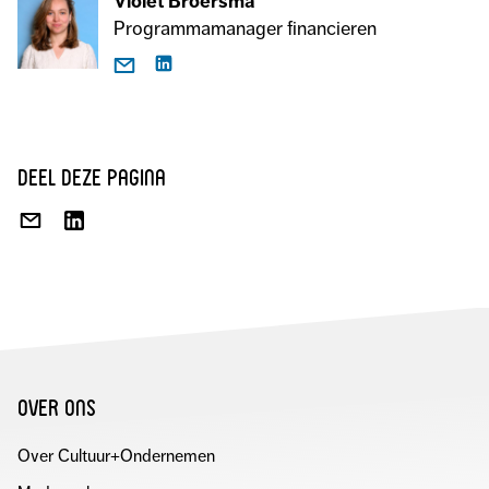
Violet Broersma
Programmamanager financieren
deel deze pagina
DEEL
DEEL
VIA
OP
E-
LINKEDIN
MAIL
over ons
Over Cultuur+Ondernemen