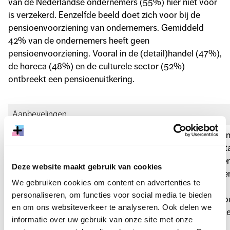
van de Nederlandse ondernemers (55%) hier niet voor
is verzekerd. Eenzelfde beeld doet zich voor bij de
pensioenvoorziening van ondernemers. Gemiddeld
42% van de ondernemers heeft geen
pensioenvoorziening. Vooral in de (detail)handel (47%),
de horeca (48%) en de culturele sector (52%)
ontbreekt een pensioenuitkering.
Aanbevelingen
Voor beleidsmakers en financiële instellingen: geef aa
aan het belang van een verzekering voor loondoorbetal
ziektekosten en arbeidsongeschiktheid. Naast regulie
Deze website maakt gebruik van cookies
verzekeringen zijn broodfondsen en schenkkringen e
We gebruiken cookies om content en advertenties te
alternatief.
personaliseren, om functies voor social media te bieden
Voor ondernemers: check of je in aanmerking komt vo
en om ons websiteverkeer te analyseren. Ook delen we
of zorgtoeslag. Toeslag aanvragen is vaak eenvoudige
informatie over uw gebruik van onze site met onze
denkt.