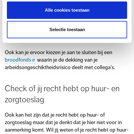
over de opbouw van je pensioen. Voor meer informatie
Alle cookies toestaan
kan je terecht bij
Oog voor Impuls
.
Met een korte test kan je via
De Pensioenkijker
Selectie toestaan
achterhalen welke manier van pensioen opbouwen bij je
past (bijv. sparen of beleggen).
Ook kan je ervoor kiezen je aan te sluiten bij een
broodfonds
waarin je de dekking van je
arbeidsongeschiktheidsrisico deelt met collega’s.
Check of jij recht hebt op huur- en
zorgtoeslag
Ook kan het zijn dat je recht hebt op huur- of
zorgtoeslag maar dat je denkt dat je hier niet voor in
aanmerking komt. Wil jij weten of je recht hebt op huur-