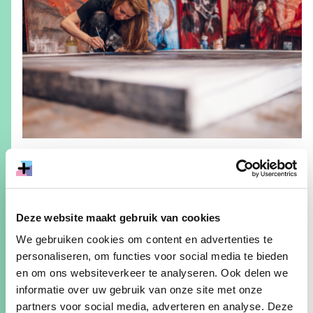
Een (artistiek) idee of project
Zoek je geld voor het onderzoeken,
ontwikkelen, testen of uitvoeren van een
Deze website maakt gebruik van cookies
idee of project?
We gebruiken cookies om content en advertenties te
personaliseren, om functies voor social media te bieden
en om ons websiteverkeer te analyseren. Ook delen we
Financiering van je idee of project
informatie over uw gebruik van onze site met onze
partners voor social media, adverteren en analyse. Deze