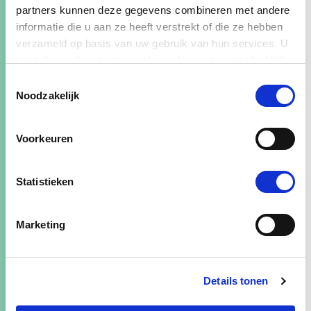
partners kunnen deze gegevens combineren met andere
informatie die u aan ze heeft verstrekt of die ze hebben
verzameld op basis van uw gebruik van hun services. U
Uitgelicht
gaat akkoord met onze cookies als u onze website blijft
gebruiken.
Toestemmingsselectie
Noodzakelijk
handreiking
Voorkeuren
Financiering nodig? Deze 8 tips
helpen je op weg!
Statistieken
blog
Marketing
Rekenen wat je waard bent
Details tonen
stappenplan