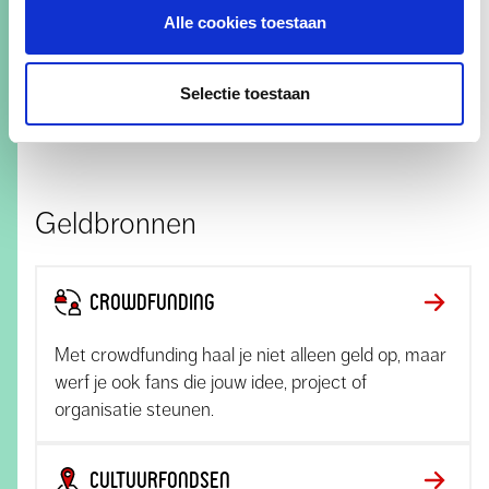
Je eigen inkomsten vergroten: zo
Alle cookies toestaan
maak je in 4 stappen een
krachtig actieplan
Selectie toestaan
Geldbronnen
Crowdfunding
Met crowdfunding haal je niet alleen geld op, maar
werf je ook fans die jouw idee, project of
organisatie steunen.
Cultuurfondsen