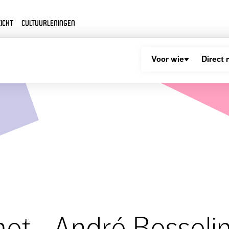
icht
Cultuurleningen
Voor wie
Direct 
et... André Besseli