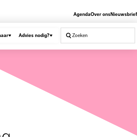
Agenda
Over ons
Nieuwsbrief
naar
Advies nodig?
Zoeken
ng