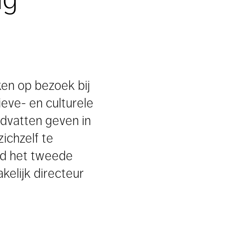
ken op bezoek bij
eve- en culturele
ndvatten geven in
ichzelf te
nd het tweede
elijk directeur