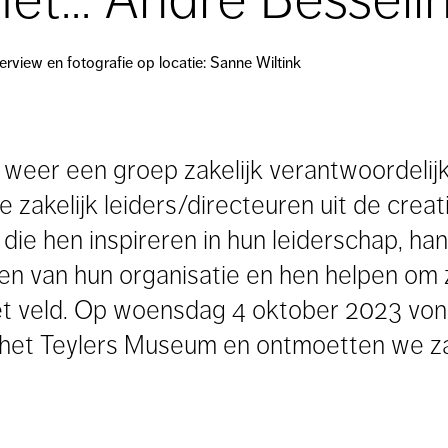
terview en fotografie op locatie: Sanne Wiltink
r weer een groep zakelijk verantwoordelij
akelijk leiders/directeuren uit de creati
die hen inspireren in hun leiderschap, ha
den van hun organisatie en hen helpen om z
het veld. Op woensdag 4 oktober 2023 vo
j het Teylers Museum en ontmoetten we zak