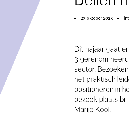
23 oktober 2023
In
Dit najaar gaat e
3 gerenommeerde z
sector. Bezoeken 
het praktisch lei
positioneren in 
bezoek plaats bi
Marije Kool.