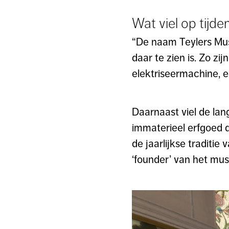
Wat viel op tijde
“De naam Teylers Muse
daar te zien is. Zo zi
elektriseermachine, 
Daarnaast viel de lan
immaterieel erfgoed d
de jaarlijkse traditie
‘founder’ van het mu