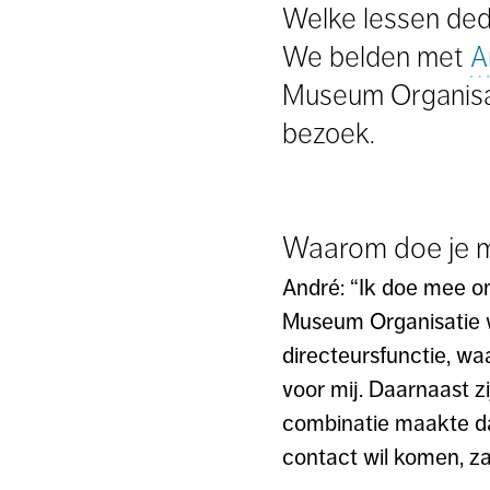
Welke lessen ded
We belden met
A
Museum Organisat
bezoek.
Waarom doe je me
André: “Ik doe mee om
Museum Organisatie w
directeursfunctie, wa
voor mij. Daarnaast z
combinatie maakte dat
contact wil komen, za