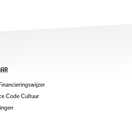
aar
Financieringswijzer
e Code Cultuur
ningen