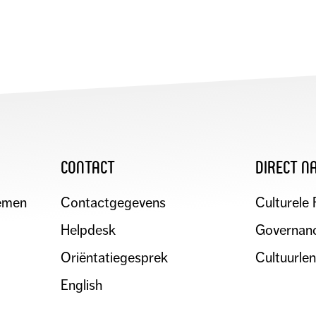
L
contact
direct n
emen
Contactgegevens
Culturele 
Helpdesk
Governanc
Oriëntatiegesprek
Cultuurle
English