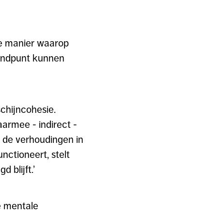
de manier waarop
tandpunt kunnen
schijncohesie.
armee - indirect -
j de verhoudingen in
nctioneert, stelt
 blijft.’
e mentale