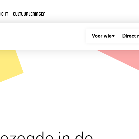
icht
Cultuurleningen
Voor wie
Direct 
ezegde in de