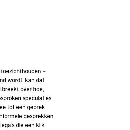
n toezichthouden –
end wordt, kan dat
tbreekt over hoe,
esproken speculaties
mee tot een gebrek
r informele gesprekken
lega’s die een klik