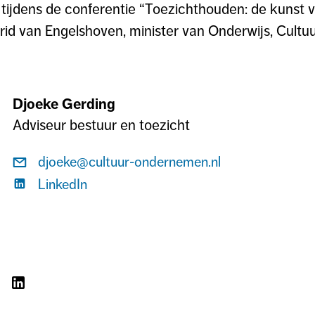
tijdens de conferentie “Toezichthouden: de kunst v
rid van Engelshoven, minister van Onderwijs, Cult
Djoeke Gerding
Adviseur bestuur en toezicht
Stuur
djoeke@cultuur-ondernemen.nl
een
Bekijk
LinkedIn
e-
de
mail
LinkedIn
naar
pagina
Djoeke
van
Gerding
Djoeke
L
DEEL
Gerding
OP
LINKEDIN