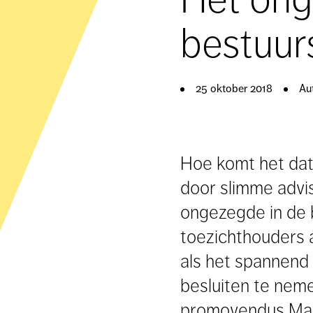
bestuu
25 oktober 2018
Au
Hoe komt het dat
door slimme advi
ongezegde in de 
toezichthouders a
als het spannend 
besluiten te neme
promovendus Mari