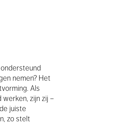
, ondersteund
ingen nemen? Het
tvorming. Als
erken, zijn zij –
de juiste
, zo stelt