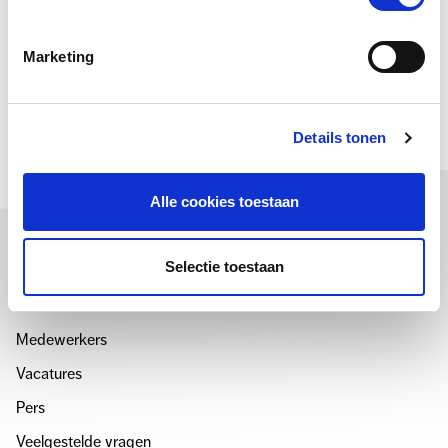
deel deze pagina
Marketing
DEEL
DEEL
VIA
OP
E-
LINKEDIN
Details tonen
MAIL
Alle cookies toestaan
over ons
Selectie toestaan
Over Cultuur+Ondernemen
Medewerkers
Vacatures
Pers
Veelgestelde vragen