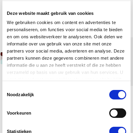
Video transcript
Deze website maakt gebruik van cookies
We gebruiken cookies om content en advertenties te
personaliseren, om functies voor social media te bieden
en om ons websiteverkeer te analyseren. Ook delen we
informatie over uw gebruik van onze site met onze
partners voor social media, adverteren en analyse. Deze
Deze video is onderdeel van de kennisgids
Hoe
partners kunnen deze gegevens combineren met andere
reflecteer ik op een structurele manier met mijn
informatie die u aan ze heeft verstrekt of die ze hebben
bestuur of raad van toezicht?
verzameld op basis van uw gebruik van hun services. U
gaat akkoord met onze cookies als u onze website blijft
gebruiken.
Toestemmingsselectie
Noodzakelijk
Djoeke Gerding
Adviseur bestuur en toezicht
Voorkeuren
Statistieken