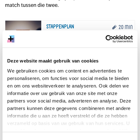
match tussen die twee.
STAPPENPLAN
20 min
Stappenplan voor het maken van een
strategie
Deze website maakt gebruik van cookies
TOOL
11min
We gebruiken cookies om content en advertenties te
Het Business Model Canvas als
personaliseren, om functies voor social media te bieden
hulpmiddel voor reflectie
en om ons websiteverkeer te analyseren. Ook delen we
informatie over uw gebruik van onze site met onze
partners voor social media, adverteren en analyse. Deze
partners kunnen deze gegevens combineren met andere
OPDRACHT
7min
informatie die u aan ze heeft verstrekt of die ze hebben
Stem je programma af op je publiek
verzameld op basis van uw gebruik van hun services. U
met een waardepropositie
gaat akkoord met onze cookies als u onze website blijft
gebruiken.