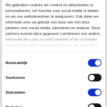
facetten en vaak ook meerdere perspectieven.
We gebruiken cookies om content en advertenties te
personaliseren, om functies voor social media te bieden
Als de wereld zo VUCA is, is de grote vraag natuurlijk
en om ons websiteverkeer te analyseren. Ook delen we
hoe hier dan op te reageren. Juist door deze complexe
informatie over uw gebruik van onze site met onze
omgeving vol instabiliteit zijn er ook geen
partners voor social media, adverteren en analyse. Deze
standaardantwoorden. Het is eerder een kwestie van
partners kunnen deze gegevens combineren met andere
continue en scherp op strategisch niveau blijven
informatie die u aan ze heeft verstrekt of die ze hebben
manoeuvreren. Het is tegelijkertijd ook accepteren dat
verzameld op basis van uw gebruik van hun services. U
er zaken zijn waar je geen enkele invloed of grip op
gaat akkoord met onze cookies als u onze website blijft
hebt. Niet alles wat er om je heen gebeurt, is te volgen
gebruiken.
Toestemmingsselectie
en te doorgronden, laat staan dat er overal een sluitend
Noodzakelijk
antwoord op is.
Voorkeuren
Een VUCA-aanvliegroute
Statistieken
Gelukkig hebben verschillende mensen hier al over
nagedacht. De meest aansprekende insteek is die van