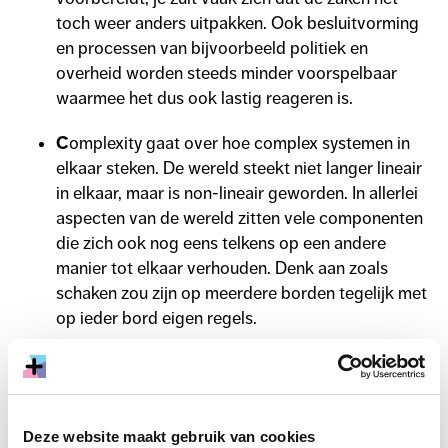
toch weer anders uitpakken. Ook besluitvorming
en processen van bijvoorbeeld politiek en
overheid worden steeds minder voorspelbaar
waarmee het dus ook lastig reageren is.
C
omplexity gaat over hoe complex systemen in
elkaar steken. De wereld steekt niet langer lineair
in elkaar, maar is non-lineair geworden. In allerlei
aspecten van de wereld zitten vele componenten
die zich ook nog eens telkens op een andere
manier tot elkaar verhouden. Denk aan zoals
schaken zou zijn op meerdere borden tegelijk met
op ieder bord eigen regels.
A
mbiguity heeft betrekking op de
dubbelzinnigheid in de wereld. Dingen zijn niet
altijd wat ze lijken en soms ook nog op meerdere
Deze website maakt gebruik van cookies
manieren te definiëren. Waarheid kent meerdere