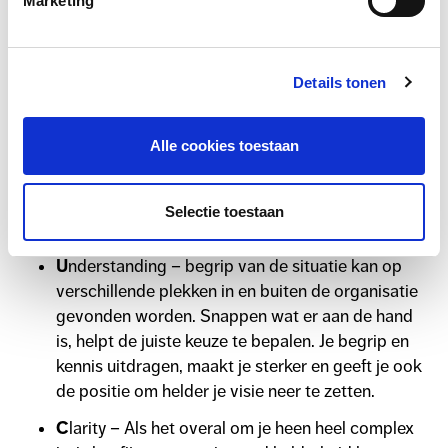
Marketing
filosoof/auteur Bob Johansen
. Hij heeft een antwoord
geformuleerd met dezelfde letters, maar met andere
woorden:
Details tonen
V
ision – Werken vanuit een heldere visie helpt om
grip te houden op volatiliteit. Door een heldere
Alle cookies toestaan
visie tegenover de vluchtigheid te zetten, creëer
je houvast voor jezelf en de mensen om je heen. Je
zet jezelf aan het stuur en bent daardoor minder
Selectie toestaan
afhankelijk van wat er om je heen gebeurt.
U
nderstanding – begrip van de situatie kan op
verschillende plekken in en buiten de organisatie
gevonden worden. Snappen wat er aan de hand
is, helpt de juiste keuze te bepalen. Je begrip en
kennis uitdragen, maakt je sterker en geeft je ook
de positie om helder je visie neer te zetten.
C
larity – Als het overal om je heen heel complex