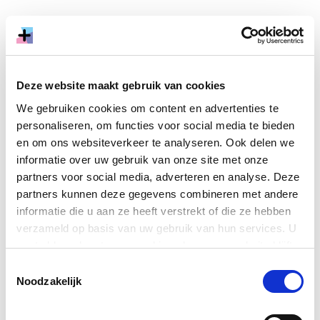
Ik ben een beetje verliefd op de kunst en culturele
sector. Ik hou van het ongebreideld enthousiasme
waarmee de werkers in onze sector hun passie en
vaardigheden inzetten om de wereld mooier en beter
Deze website maakt gebruik van cookies
maken. Of het nu een cool kunstwerk is of een clever
We gebruiken cookies om content en advertenties te
bedacht festival, ik word er telkens weer blij van.
personaliseren, om functies voor social media te bieden
en om ons websiteverkeer te analyseren. Ook delen we
Ik zie ook dat het met dat enthousiasme soms moeilijk
informatie over uw gebruik van onze site met onze
is ook de zakelijke kant goed mee te nemen. Het vraagt
partners voor social media, adverteren en analyse. Deze
soms om nieuwe vaardigheden, andere inzichten,
partners kunnen deze gegevens combineren met andere
maken van lastige keuzes, risico’s nemen en misschien
informatie die u aan ze heeft verstrekt of die ze hebben
ook wel een andere denkwijze.
verzameld op basis van uw gebruik van hun services. U
gaat akkoord met onze cookies als u onze website blijft
Als adviseur zakelijk ontwikkelen zie ik het als mijn rol je
gebruiken.
(creatieve) ambities in balans te brengen met je
Toestemmingsselectie
Noodzakelijk
zakelijke ambities. Ik zet mijn kennis en ervaring graag
in om mee te denken over je vraagstukken en zo over-