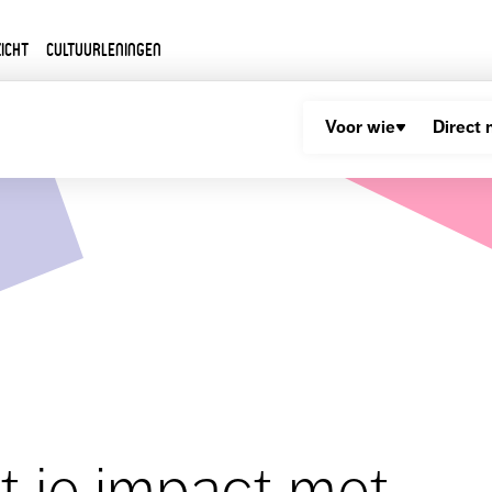
icht
Cultuurleningen
Voor wie
Direct 
t je impact met