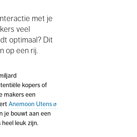
interactie met je
kers veel
dt optimaal? Dit
 op een rij.
miljard
tentiële kopers of
ve makers een
pert
Anemoon Utens
 en je bouwt aan een
heel leuk zijn.