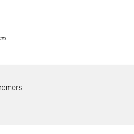
ens
rnemers
n