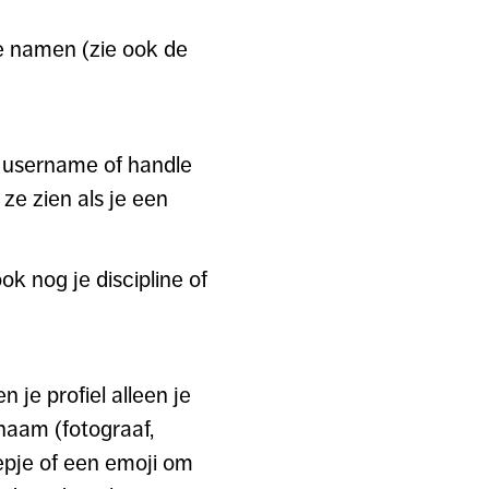
ee namen (zie ook de
e username of handle
e zien als je een
k nog je discipline of
 je profiel alleen je
 naam (fotograaf,
eepje of een emoji om