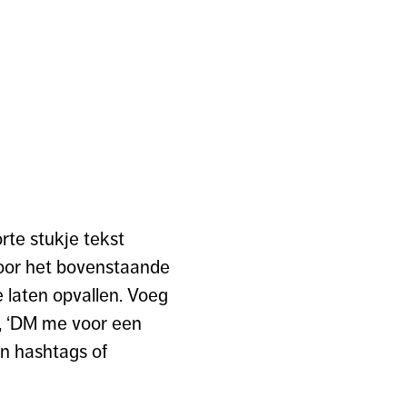
orte stukje tekst
voor het bovenstaande
 laten opvallen. Voeg
r’, ‘DM me voor een
en hashtags of