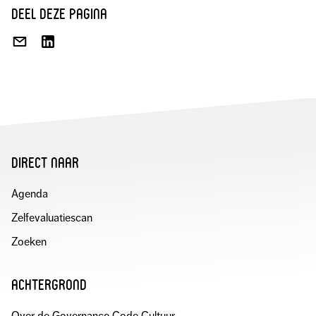
deel deze pagina
DEEL
DEEL
VIA
OP
E-
LINKEDIN
MAIL
direct naar
Agenda
Zelfevaluatiescan
Zoeken
achtergrond
Over de Governance Code Cultuur