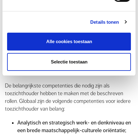
Welk deskundigheid en competenties
heeft de raad van toezicht nodig?
Details tonen
Bij de overstap naar een raad-van-toezichtmodel
bespreek je ook welke deskundigheid en competenties
Alle cookies toestaan
essentieel zijn in de raad van toezicht. Voorop staat
natuurlijk dat toezichthouders een visie hebben op de
Selectie toestaan
toekomst van de organisatie en op het type toezicht dat
de organisatie in de komende periode nodig heeft.
De belangrijkste competenties die nodig zijn als
toezichthouder hebben te maken met de beschreven
rollen. Globaal zijn de volgende competenties voor iedere
toezichthouder van belang:
Analytisch en strategisch werk- en denkniveau en
een brede maatschappelijk-culturele oriëntatie;