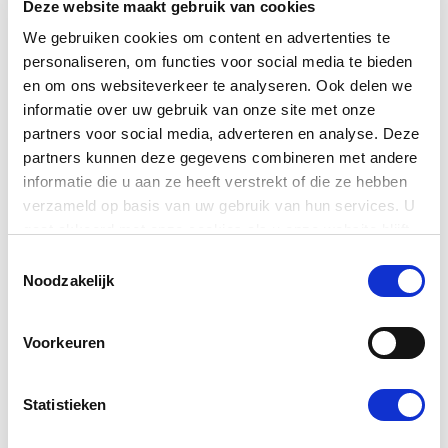
Deze website maakt gebruik van cookies
omstandigheden van de organisatie. Er kan alleen
We gebruiken cookies om content en advertenties te
beargumenteerd worden afgeweken van de
personaliseren, om functies voor social media te bieden
aanbevelingen. Over eventuele afwijkingen wordt
en om ons websiteverkeer te analyseren. Ook delen we
verantwoording afgelegd. Het ‘pas toe óf leg uit’-beginsel
informatie over uw gebruik van onze site met onze
doet recht aan de grote verscheidenheid aan
partners voor social media, adverteren en analyse. Deze
organisaties in de cultuursector.
partners kunnen deze gegevens combineren met andere
informatie die u aan ze heeft verstrekt of die ze hebben
Maatschappelijke doelstelling
verzameld op basis van uw gebruik van hun services. U
gaat akkoord met onze cookies als u onze website blijft
De culturele waarden die de organisatie wil creëren,
gebruiken.
Toestemmingsselectie
overdragen en/of bewaren voor en in de samenleving,
Noodzakelijk
komen samen in de maatschappelijke doelstelling. Deze
maatschappelijke doelstelling biedt de organisatie een
Voorkeuren
kader voor haar strategie, beleid en uitvoering. Ook
schept deze doelstelling ruimte voor dialoog met de
belanghebbenden. Zo laat de organisatie zien hoe zij zich
Statistieken
verhoudt tot de samenleving.