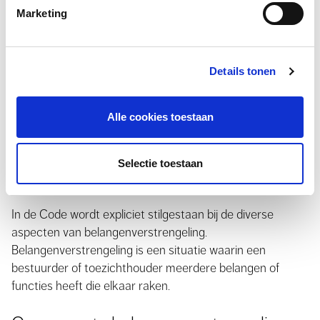
Taakverdeling bestuur en toezicht
Marketing
Er heerst soms verwarring over de taakverdeling tussen
bestuur en toezicht. In de Code is een scherpere
Details tonen
afbakening van de verschillende rollen van de
toezichthouder (toezichthouder, werkgever en adviseur)
Alle cookies toestaan
aangebracht om rolverwarring of zelfs rolvermenging te
voorkomen.
Selectie toestaan
Belangenverstrengeling
In de Code wordt expliciet stilgestaan bij de diverse
aspecten van belangenverstrengeling.
Belangenverstrengeling is een situatie waarin een
bestuurder of toezichthouder meerdere belangen of
functies heeft die elkaar raken.