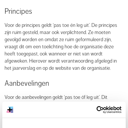
Principes
Voor de principes geldt ‘pas toe én leg uit’. De principes
zijn ruim gesteld, maar ook verplichtend. Ze moeten
gevolgd worden en omdat ze ruim geformuleerd zijn,
vraagt dit om een toelichting hoe de organisatie deze
heeft toegepast, ook wanneer er niet van wordt
afgeweken. Hierover wordt verantwoording afgelegd in
het jaarverslag en op de website van de organisatie.
Aanbevelingen
Voor de aanbevelingen geldt ‘pas toe óf leg uit’. Dit
beginsel houdt in dat de aanbevelingen uit deze Code
moeten worden toegepast, tenzij de situatie zo is dat
afwijken hiervan beter is voor de organisatie. Dit kan
samenhangen met de aard, omvang of specifieke