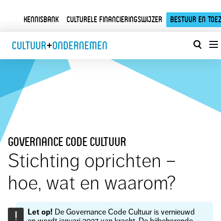
Kennisbank
Culturele financieringswijzer
Bestuur en toez
Cultuur
+
Ondernemen
governance code cultuur
Stichting oprichten –
hoe, wat en waarom?
Let op!
De Governance Code Cultuur is vernieuwd
!
en wordt januari 2027 van kracht. De bijbehorende