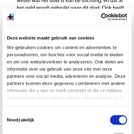
weten wat het doel is van de stichting, en dat al
het geld wordt gebruikt voor dit doel. Ook heeft
een stichting onafhankelijk toezicht. Dit biedt
mogelijkheden bij onderhandelingen en
samenwerkingen die je als particulier niet krijgt,
omdat donateurs weten waar het geld naartoe
Deze website maakt gebruik van cookies
gaat.
We gebruiken cookies om content en advertenties te
personaliseren, om functies voor social media te bieden
Een stichting kan een ANBI-status aanvragen bij
en om ons websiteverkeer te analyseren. Ook delen we
de Belastingdienst. Organisaties met een ANBI-
informatie over uw gebruik van onze site met onze
status hoeven onder andere geen belasting te
partners voor social media, adverteren en analyse. Deze
betalen over giften. Meer informatie over een
partners kunnen deze gegevens combineren met andere
ANBI-status en de voordelen lees je op de pagina
informatie die u aan ze heeft verstrekt of die ze hebben
Hoe krijgt mijn organisatie een ANBI-status?
.
verzameld op basis van uw gebruik van hun services. U
Een stichting heeft een eenvoudige structuur,
gaat akkoord met onze cookies als u onze website blijft
omdat een klein aantal mensen een stichting kan
gebruiken.
Toestemmingsselectie
oprichten en een stichting geen winst maakt. Een
Noodzakelijk
stichting is daarom geschikt voor kleine en grote