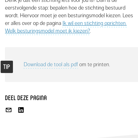
Denk je dat een stichting iets voor jou is? Dan is de
eerstvolgende stap: bepalen hoe de stichting bestuurd
wordt. Hiervoor moet je een besturingsmodel kiezen. Lees
er alles over op de pagina
Ik wil een stichting oprichten.
Welk besturingsmodel moet ik kiezen?
.
Download de tool als pdf
om te printen.
deel deze pagina
DEEL
DEEL
VIA
OP
E-
LINKEDIN
MAIL