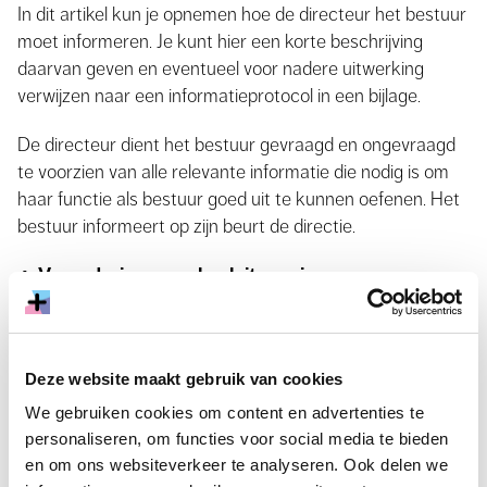
In dit artikel kun je opnemen hoe de directeur het bestuur
moet informeren. Je kunt hier een korte beschrijving
daarvan geven en eventueel voor nadere uitwerking
verwijzen naar een informatieprotocol in een bijlage.
De directeur dient het bestuur gevraagd en ongevraagd
te voorzien van alle relevante informatie die nodig is om
haar functie als bestuur goed uit te kunnen oefenen. Het
bestuur informeert op zijn beurt de directie.
4. Vergaderingen
en besluitvorming
In dit artikel leg je vast hoe de directie de voorbereiding
van de vergadering van het bestuur ondersteunt. Denk
hierbij aan het (mede) opstellen van de agenda, tijdig
Deze website maakt gebruik van cookies
aanleveren stukken, en de communicatie over
We gebruiken cookies om content en advertenties te
besluitvorming na afloop van de vergadering naar de
personaliseren, om functies voor social media te bieden
medewerkers. Belangrijk is om er zorg voor te dragen dat
en om ons websiteverkeer te analyseren. Ook delen we