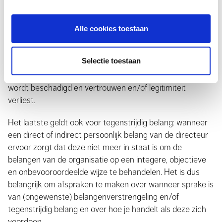
belangenverstrengeling en tegenstrijdig belang. Van
belangenverstrengeling is sprake wanneer een directeur
meerdere belangen of functies heeft die elkaar raken. Dat
Alle cookies toestaan
kan nuttig zijn, bijvoorbeeld omdat de directeur over een
groot netwerk beschikt. Maar het kan ook ongewenst
Selectie toestaan
zijn. Bijvoorbeeld wanneer de onafhankelijkheid van de
directeur in het geding komt, waardoor de organisatie
wordt beschadigd en vertrouwen en/of legitimiteit
verliest.
Het laatste geldt ook voor tegenstrijdig belang: wanneer
een direct of indirect persoonlijk belang van de directeur
ervoor zorgt dat deze niet meer in staat is om de
belangen van de organisatie op een integere, objectieve
en onbevooroordeelde wijze te behandelen. Het is dus
belangrijk om afspraken te maken over wanneer sprake is
van (ongewenste) belangenverstrengeling en/of
tegenstrijdig belang en over hoe je handelt als deze zich
voordoen.