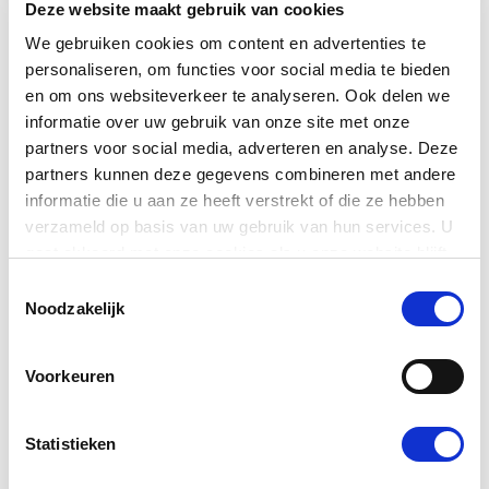
Deze website maakt gebruik van cookies
Kijk hieronder welke handreiking past bij het soort
We gebruiken cookies om content en advertenties te
reglement dat je wilt schrijven of aanpassen.
personaliseren, om functies voor social media te bieden
en om ons websiteverkeer te analyseren. Ook delen we
Hoe schrijf ik een directiereglement voor een
informatie over uw gebruik van onze site met onze
organisatie met een bestuur-directiemodel?
partners voor social media, adverteren en analyse. Deze
Hoe schrijf ik een bestuursreglement voor een
partners kunnen deze gegevens combineren met andere
organisatie met een bestuur-directiemodel?
informatie die u aan ze heeft verstrekt of die ze hebben
verzameld op basis van uw gebruik van hun services. U
Hoe schrijf ik een bestuursreglement voor een
gaat akkoord met onze cookies als u onze website blijft
organisatie met een raad-van-toezichtmodel?
gebruiken.
Toestemmingsselectie
Hoe schrijf ik een reglement voor een raad van
Noodzakelijk
toezicht?
Voorkeuren
Andra Leurdijk
Programmamanager bestuur en toezicht
Statistieken