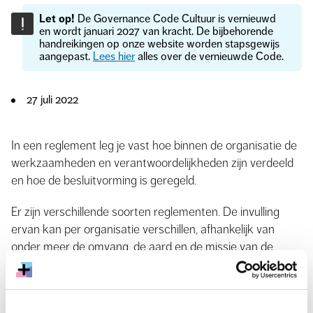
Let op!
De Governance Code Cultuur is vernieuwd
!
en wordt januari 2027 van kracht. De bijbehorende
handreikingen op onze website worden stapsgewijs
aangepast.
Lees hier
alles over de vernieuwde Code.
27 juli 2022
In een reglement leg je vast hoe binnen de organisatie de
werkzaamheden en verantwoordelijkheden zijn verdeeld
en hoe de besluitvorming is geregeld.
Er zijn verschillende soorten reglementen. De invulling
ervan kan per organisatie verschillen, afhankelijk van
onder meer de omvang, de aard en de missie van de
organisatie. Deze handreikingen biedt handvatten voor
het opstellen van een reglement. We geven aan welke
artikelen je onder meer in een reglement
kunt
opnemen.