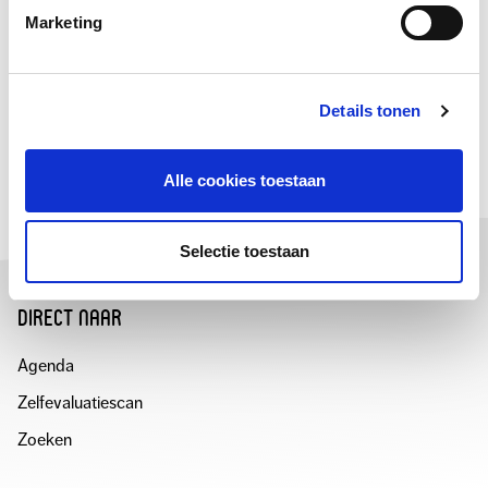
Marketing
deel deze pagina
Details tonen
DEEL
DEEL
VIA
OP
E-
LINKEDIN
Alle cookies toestaan
MAIL
Selectie toestaan
direct naar
Agenda
Zelfevaluatiescan
Zoeken