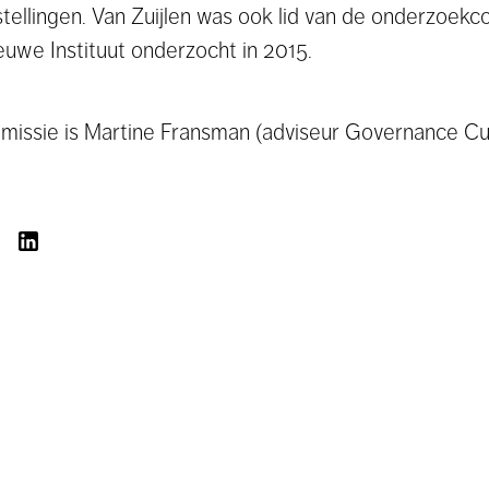
instellingen. Van Zuijlen was ook lid van de onderzoek
euwe Instituut onderzocht in 2015.
mmissie is Martine Fransman (adviseur Governance C
L
DEEL
OP
LINKEDIN
L