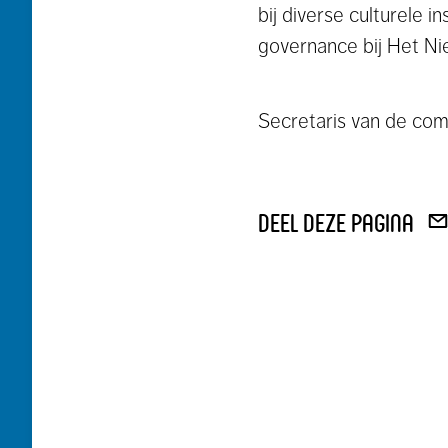
bij diverse culturele 
governance bij Het Ni
Secretaris van de co
deel deze pagina
DEE
VIA
E-
MAI