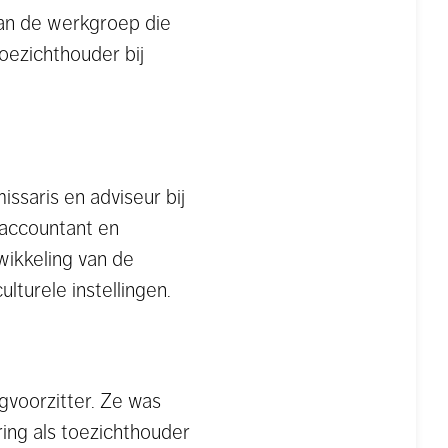
van de werkgroep die
oezichthouder bij
ssaris en adviseur bij
s accountant en
wikkeling van de
lturele instellingen.
agvoorzitter. Ze was
ring als toezichthouder