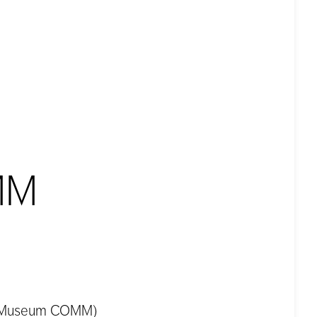
MM
e (Museum COMM)