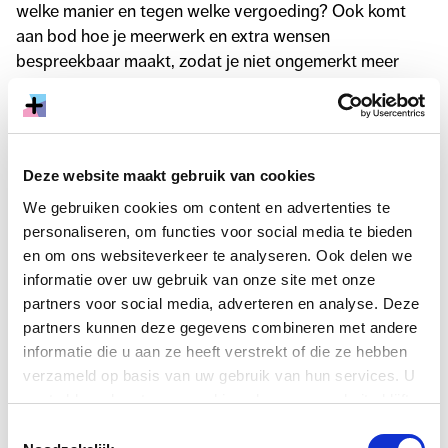
welke manier en tegen welke vergoeding? Ook komt
aan bod hoe je meerwerk en extra wensen
bespreekbaar maakt, zodat je niet ongemerkt meer
doet dan is afgesproken.
Je krijgt praktische uitleg, voorbeelden uit de creatieve
praktijk en handvatten om je eigen offerte aan te
Deze website maakt gebruik van cookies
scherpen.
We gebruiken cookies om content en advertenties te
personaliseren, om functies voor social media te bieden
en om ons websiteverkeer te analyseren. Ook delen we
Het is vaak lastig om met opdrachtgevers
informatie over uw gebruik van onze site met onze
over geld en rechten te praten. Een goede
partners voor social media, adverteren en analyse. Deze
offerte kan daarbij enorm helpen. Tijdens
partners kunnen deze gegevens combineren met andere
informatie die u aan ze heeft verstrekt of die ze hebben
deze middag leer je hoe je een sterke
verzameld op basis van uw gebruik van hun services. U
basisofferte ontwikkelt die op een
gaat akkoord met onze cookies als u onze website blijft
natuurlijke manier het gesprek op gang
gebruiken.
Toestemmingsselectie