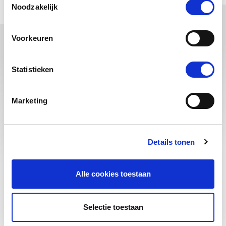
Noodzakelijk
Voorkeuren
over ons
Statistieken
Over Cultuur+Ondernemen
Medewerkers
Marketing
Vacatures
Pers
Veelgestelde vragen
Details tonen
contact
Alle cookies toestaan
Contactgegevens
Selectie toestaan
Helpdesk