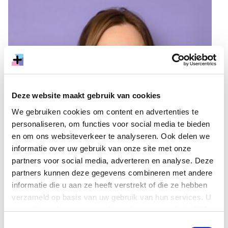
Deze website maakt gebruik van cookies
We gebruiken cookies om content en advertenties te
personaliseren, om functies voor social media te bieden
en om ons websiteverkeer te analyseren. Ook delen we
informatie over uw gebruik van onze site met onze
partners voor social media, adverteren en analyse. Deze
partners kunnen deze gegevens combineren met andere
informatie die u aan ze heeft verstrekt of die ze hebben
verzameld op basis van uw gebruik van hun services. U
gaat akkoord met onze cookies als u onze website blijft
gebruiken.
Toestemmingsselectie