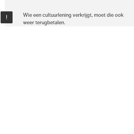
Wie een cultuurlening verkrijgt, moet die ook
weer terugbetalen.
Thijs Mullink
Projectmedewerker financiële faciliteiten
Ingrid Pendavingh
Projectmedewerker financiële faciliteiten