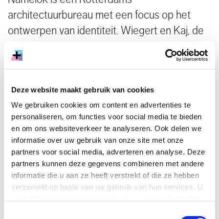
architectuurbureau met een focus op het
ontwerpen van identiteit. Wiegert en Kaj, de
mannen erachter, werken op alle niveaus, van
interieur tot gebiedsontwerp, en laten zich
inspireren door de modewereld. Hun motto:
Deze website maakt gebruik van cookies
‘To not be vanilla’. Om te professionaliseren
We gebruiken cookies om content en advertenties te
kregen ze een
cultuurlening
toegekend.
personaliseren, om functies voor social media te bieden
en om ons websiteverkeer te analyseren. Ook delen we
Namelok wil de wereld vormgeven ‘op een manier die
informatie over uw gebruik van onze site met onze
net zo uniek, verrassend en stoutmoedig is als de
partners voor social media, adverteren en analyse. Deze
partners kunnen deze gegevens combineren met andere
mens’. Wiegert vertelt over het ontstaan van het
informatie die u aan ze heeft verstrekt of die ze hebben
bureau, eind 2014: ‘We studeerden Bouwkunde aan de
verzameld op basis van uw gebruik van hun services. U
TU Delft en stoorden ons aan bepaalde ontwikkelingen
gaat akkoord met onze cookies als u onze website blijft
binnen de architectuur. Bijvoorbeeld dat voor veel
gebruiken.
nieuwe appartementencomplexen dezelfde esthetiek
Toestemmingsselectie