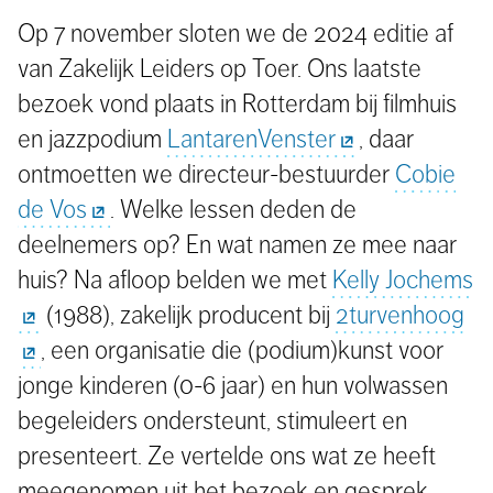
Op 7 november sloten we de 2024 editie af
van Zakelijk Leiders op Toer. Ons laatste
bezoek vond plaats in Rotterdam bij filmhuis
en jazzpodium
LantarenVenster
, daar
ontmoetten we directeur-bestuurder
Cobie
de Vos
. Welke lessen deden de
deelnemers op? En wat namen ze mee naar
huis? Na afloop belden we met
Kelly Jochems
(1988), zakelijk producent bij
2turvenhoog
, een organisatie die (podium)kunst voor
jonge kinderen (0-6 jaar) en hun volwassen
begeleiders ondersteunt, stimuleert en
presenteert. Ze vertelde ons wat ze heeft
meegenomen uit het bezoek en gesprek.