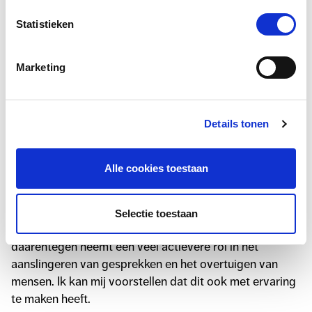
hoe de filmspoelen tijdens de
Statistieken
voorstellingen worden gebruikt en
verwisseld. Foto: Sanne Wiltink
Marketing
Welke verschillen en
Details tonen
overeenkomsten zag je tussen Cobie
en jou?
Alle cookies toestaan
“Een duidelijk verschil is onze manier van leiderschap.
Cobie is iemand die zich meer op de voorgrond plaatst,
Selectie toestaan
terwijl ik van nature meer een observator ben. Cobie
daarentegen neemt een veel actievere rol in het
aanslingeren van gesprekken en het overtuigen van
mensen. Ik kan mij voorstellen dat dit ook met ervaring
te maken heeft.