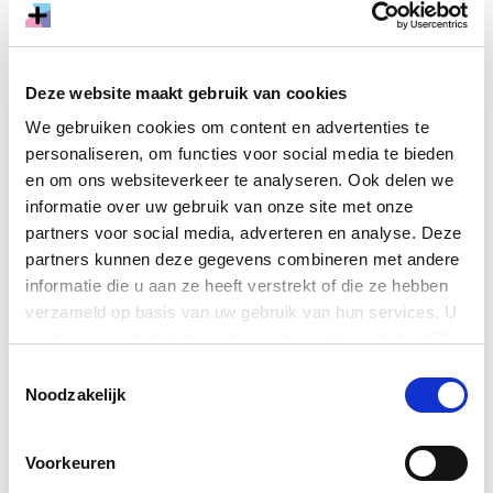
maken in
gender
. Het zou helpen als we naar elkaar
kunnen kijken hoe we elkaar kunnen helpen in plaats
van elkaar als concurrenten zien.”
Deze website maakt gebruik van cookies
We gebruiken cookies om content en advertenties te
personaliseren, om functies voor social media te bieden
en om ons websiteverkeer te analyseren. Ook delen we
informatie over uw gebruik van onze site met onze
partners voor social media, adverteren en analyse. Deze
partners kunnen deze gegevens combineren met andere
informatie die u aan ze heeft verstrekt of die ze hebben
verzameld op basis van uw gebruik van hun services. U
gaat akkoord met onze cookies als u onze website blijft
gebruiken.
Toestemmingsselectie
Noodzakelijk
Voorkeuren
De projectionist legt aan de deelnemers uit