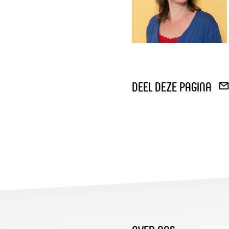
deel deze pagina
DEE
VIA
E-
MAI