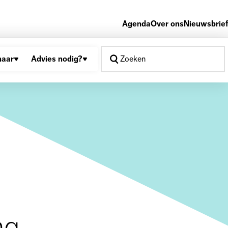
Agenda
Over ons
Nieuwsbrief
naar
Advies nodig?
Zoeken
ng