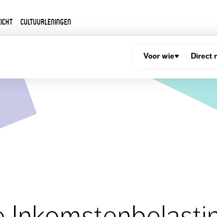
icht
Cultuurleningen
Voor wie
Direct 
e Inkomstenbelasti