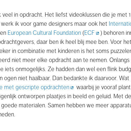
eel in opdracht. Het liefst videoklussen die je met 
s werk ik voor game designers maar ook het
Internati
 en
European Cultural Foundation
(
ECF
) behoren in
drachtgevers, daar ben ik heel blij mee ben. Voor he
 Zeker in combinatie met kinderen is het soms puzzel
eerd niet meer elke opdracht aan te nemen. Onlangs
te iets onmogelijks. Ze hadden dan wel een flink bud
n ogen niet haalbaar. Dan bedankte ik daarvoor. Wat 
tie met gescripte opdrachten
waarbij je vooraf plant
igenlijk ontworpen plaatjes in beeld en geluid. Met d
k goede materialen. Samen hebben we meer apparatu
heden.