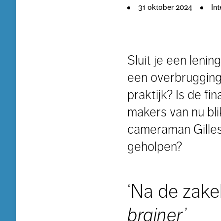
31 oktober 2024
In
Sluit je een lenin
een overbrugging 
praktijk? Is de f
makers van nu bli
cameraman Gilles
geholpen?
‘Na de zake
brainer’