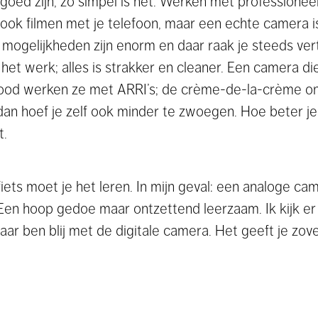
oed zijn, zo simpel is het. Werken met professioneel
jk ook filmen met je telefoon, maar een echte camera 
de mogelijkheden zijn enorm en daar raak je steeds v
 het werk; alles is strakker en cleaner. Een camera di
wood werken ze met ARRI’s; de crème-de-la-crème on
dan hoef je zelf ook minder te zwoegen. Hoe beter j
t.
iets moet je het leren. In mijn geval: een analoge cam
. Een hoop gedoe maar ontzettend leerzaam. Ik kijk e
ar ben blij met de digitale camera. Het geeft je zov
n