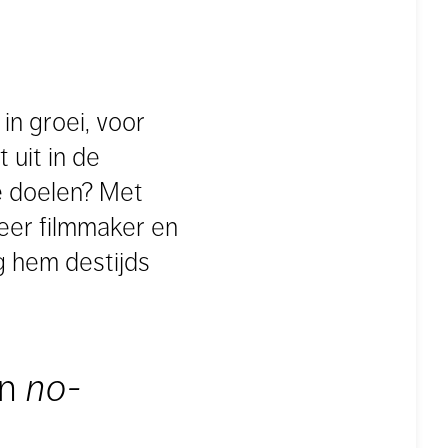
 in groei, voor
 uit in de
je doelen? Met
keer filmmaker en
g hem destijds
en
no-