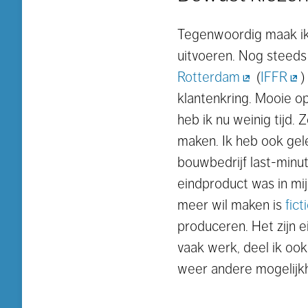
Tegenwoordig maak ik v
uitvoeren. Nog steed
Rotterdam
(
IFFR
)
klantenkring. Mooie op
heb ik nu weinig tijd.
maken. Ik heb ook gel
bouwbedrijf last-minu
eindproduct was in mij
meer wil maken is
fic
produceren. Het zijn e
vaak werk, deel ik oo
weer andere mogelijk