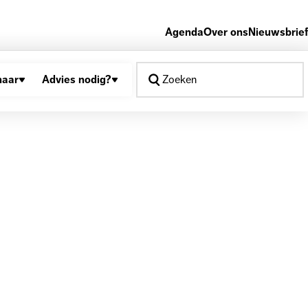
Agenda
Over ons
Nieuwsbrief
naar
Advies nodig?
Zoeken