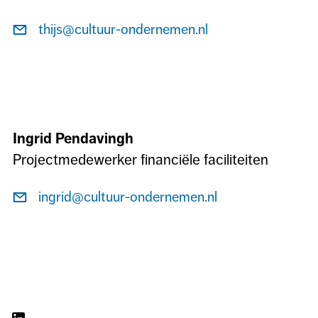
Stuur
thijs@cultuur-ondernemen.nl
een
e-
mail
naar
Thijs
Ingrid Pendavingh
Mullink
Projectmedewerker financiële faciliteiten
Stuur
ingrid@cultuur-ondernemen.nl
een
e-
mail
naar
Ingrid
Pendavingh