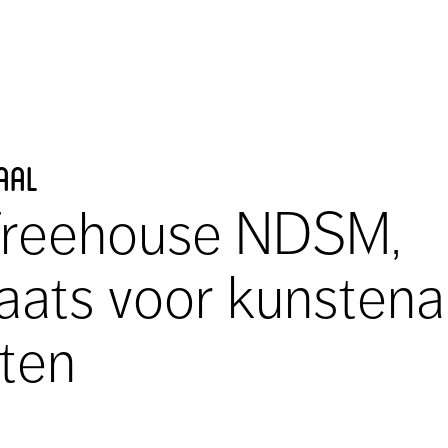
aal
Treehouse NDSM,
aats voor kunstena
sten