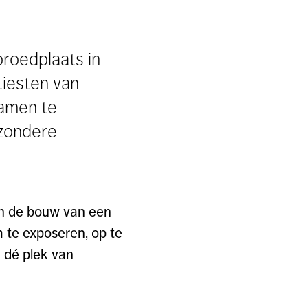
broedplaats in
iesten van
samen te
zondere
in de bouw van een
 te exposeren, op te
 dé plek van