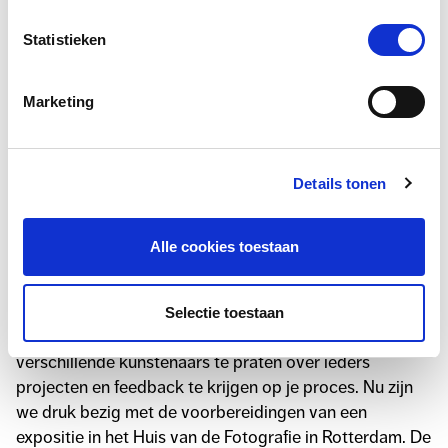
Statistieken
Marketing
Details tonen
Nieuw werk van Leonie Fernhout
Alle cookies toestaan
(mei 2023). “Project: Face to Mask”.
Al anderhalf jaar ben ik lid van een collectief genaamd
Selectie toestaan
Mondays Collective. Het is heel fijn om maandelijks met
verschillende kunstenaars te praten over ieders
projecten en feedback te krijgen op je proces. Nu zijn
we druk bezig met de voorbereidingen van een
expositie in het Huis van de Fotografie in Rotterdam. De