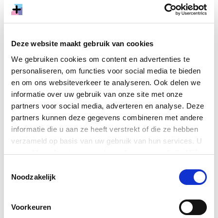
verschillende kunstenaars te praten
over ieders projecten en feedback te
krijgen op je proces
Deze website maakt gebruik van cookies
We gebruiken cookies om content en advertenties te
personaliseren, om functies voor social media te bieden
en om ons websiteverkeer te analyseren. Ook delen we
informatie over uw gebruik van onze site met onze
partners voor social media, adverteren en analyse. Deze
partners kunnen deze gegevens combineren met andere
informatie die u aan ze heeft verstrekt of die ze hebben
verzameld op basis van uw gebruik van hun services. U
gaat akkoord met onze cookies als u onze website blijft
gebruiken.
Toestemmingsselectie
Noodzakelijk
Voorkeuren