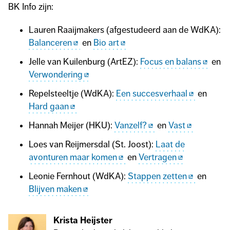
BK Info zijn:
Lauren Raaijmakers (afgestudeerd aan de WdKA):
Balanceren
en
Bio art
Jelle van Kuilenburg (ArtEZ):
Focus en balans
en
Verwondering
Repelsteeltje (WdKA):
Een succesverhaal
en
Hard gaan
Hannah Meijer (HKU):
Vanzelf?
en
Vast
Loes van Reijmersdal (St. Joost):
Laat de
avonturen maar komen
en
Vertragen
Leonie Fernhout (WdKA):
Stappen zetten
en
Blijven maken
Krista Heijster