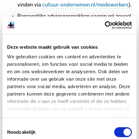
vinden via
cultuur-ondernemen.nl/medewerkers
).
Persoonlijke adviesgesprekken voeren wij zoveel
mogelijk op afstand via mobiel of laptop.
Helpdesk
Deze website maakt gebruik van cookies
We gebruiken cookies om content en advertenties te
Zit je als ondernemer in de cultuursector met een
personaliseren, om functies voor social media te bieden
prangende vraag door de coronacrisis? Via onze
en om ons websiteverkeer te analyseren. Ook delen we
helpdesk
staan onze adviseurs je bij.
informatie over uw gebruik van onze site met onze
partners voor social media, adverteren en analyse. Deze
partners kunnen deze gegevens combineren met andere
Bericht voor onze leningnemers
informatie die u aan ze heeft verstrekt of die ze hebben
verzameld op basis van uw gebruik van hun services. U
Door het Fonds Cultuur+Financiering is besloten om de
gaat akkoord met onze cookies als u onze website blijft
rente en aflossing voor alle leningnemers met nog eens
gebruiken.
Toestemmingsselectie
drie maanden tot en met augustus 2020 op te schorten.
Noodzakelijk
Deze beslissing is ingegeven door alle gebeurtenissen