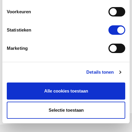
en maatregelen rondom het coronavirus in Nederland.
Voorkeuren
Ben je leningnemer?
Lees hier meer
Statistieken
Titia Haaxma
Directeur-bestuurder
Marketing
Details tonen
deel deze pagina
Alle cookies toestaan
DEEL
DEEL
VIA
OP
E-
LINKEDIN
MAIL
Selectie toestaan