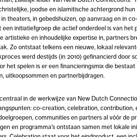
ristelijke, joodse en islamitische achtergrond hun
 in theaters, in gebedshuizen, op aanvraag en in co-
een initiatiefgroep die actief onderdeel is van het
artistieke en inhoudelijke expertise in, partners b
k. Zo ontstaat telkens een nieuwe, lokaal relevant
kproces werd destijds (in 2010) gefinancierd door so
or het spelen is er een financieringsmix die bestaat 
n, uitkoopsommen en partnerbijdragen.
entraal in de werkwijze van New Dutch Connection
angspunten: co-creation, celebration, contribution, 
 doelgroepen, communities en partners al vóór de 
ingen en programma’s ontstaan samen met lokale ini
. Celebration staat voor het eindproduct, een incl