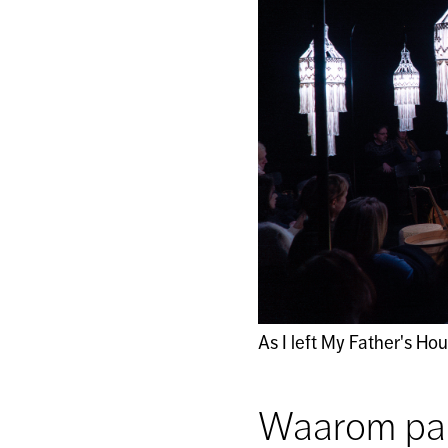
As I left My Father's Ho
Waarom part