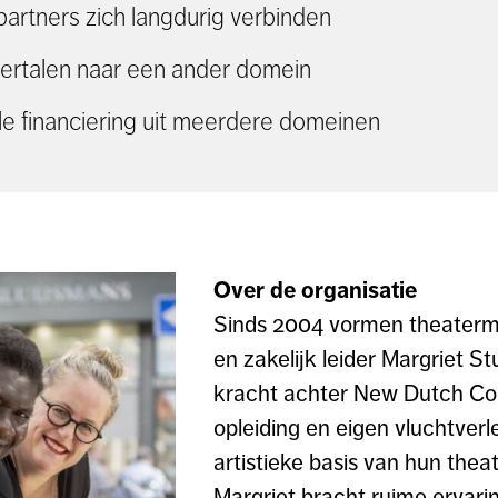
rtners zich langdurig verbinden
ertalen naar een ander domein
le financiering uit meerdere domeinen
Over de organisatie
Sinds 2004 vormen theaterm
en zakelijk leider Margriet S
kracht achter New Dutch Conn
opleiding en eigen vluchtver
artistieke basis van hun thea
Margriet bracht ruime ervari