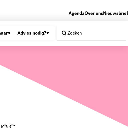
Agenda
Over ons
Nieuwsbrief
naar
Advies nodig?
Zoeken
ns