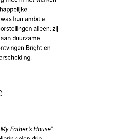
happelijke
n was hun ambitie
stellingen alleen: zij
n aan duurzame
ntvingen Bright en
erscheiding.
e
t My Father’s House
”,
ierin delen drie