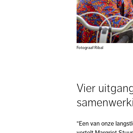
Fotograaf Ribal
Vier uitga
samenwerk
“Een van onze langstl
vertelt Margriet Stuu