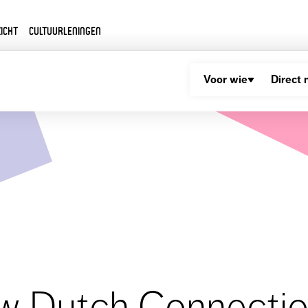
icht
Cultuurleningen
Voor wie
Direct 
w Dutch Connectio