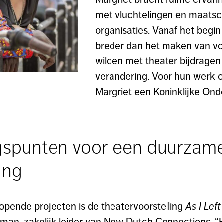
met vluchtelingen en maatsc
organisaties. Vanaf het begi
breder dan het maken van voor
wilden met theater bijdrage
verandering. Voor hun werk o
Margriet een Koninklijke Ond
ngspunten voor een duurzam
ing
opende projecten is de theatervoorstelling
As I Lef
rman, zakelijk leider van New Dutch Connections. “H