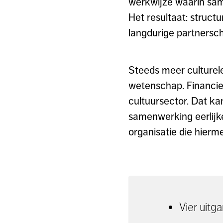
werkwijze waarin sam
Het resultaat: structu
langdurige partnersch
Steeds meer culturel
wetenschap. Financier
cultuursector. Dat ka
samenwerking eerlijker
organisatie die hierme
Vier uit