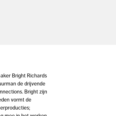
aker Bright Richards
tuurman de drijvende
ections. Bright zijn
leden vormt de
terproducties;
ng mee in het werken