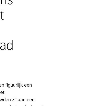
t
aad
en figuurlijk een
met
uwden zij aan een