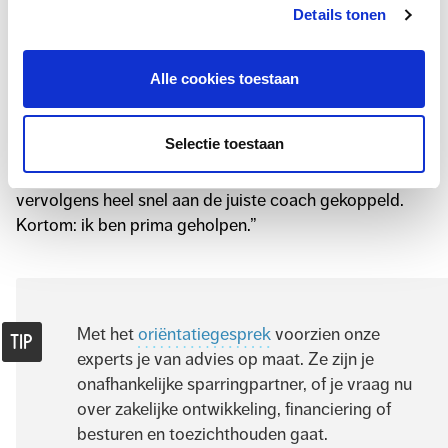
toetsen, was prettig. Zij zit al erg lang in kunst en
Details tonen
cultuur, een sector die voor mij nog relatief nieuw is. De
adviezen die ik kreeg waren meteen duidelijk en goed
te gebruiken. We kwamen tot de conclusie dat een
Alle cookies toestaan
vervolgtraject met een coach goed zou zijn. In plaats
van dat ik zelf op zoek moest naar iemand die in dat
Selectie toestaan
profiel zou passen, kon ik hiervoor putten uit het
netwerk van Cultuur+Ondernemen. Anna heeft ons
vervolgens heel snel aan de juiste coach gekoppeld.
Kortom: ik ben prima geholpen.”
Met het
oriëntatiegesprek
voorzien onze
experts je van advies op maat. Ze zijn je
onafhankelijke sparringpartner, of je vraag nu
over zakelijke ontwikkeling, financiering of
besturen en toezichthouden gaat.