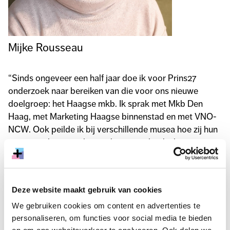
Mijke Rousseau
“Sinds ongeveer een half jaar doe ik voor Prins27
onderzoek naar bereiken van die voor ons nieuwe
doelgroep: het Haagse mkb. Ik sprak met Mkb Den
Haag, met Marketing Haagse binnenstad en met VNO-
NCW. Ook peilde ik bij verschillende musea hoe zij hun
samenwerking met het ondernemerslandschap
aanpakken. Daar zitten best wel wat verschillen tussen,
merkte ik al snel. Maar wat is nu een goed
verdienmodel voor Prins 27? Om dat te achterhalen,
Deze website maakt gebruik van cookies
klopte ik bij Cultuur+Ondernemen aan.”
We gebruiken cookies om content en advertenties te
personaliseren, om functies voor social media te bieden