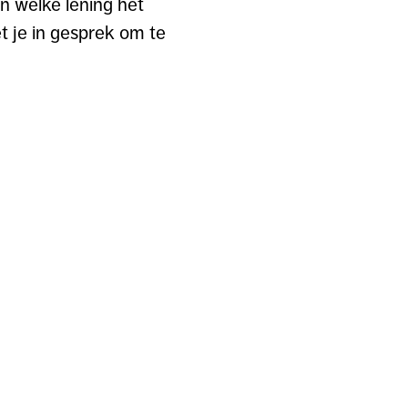
n welke lening het
et je in gesprek om te