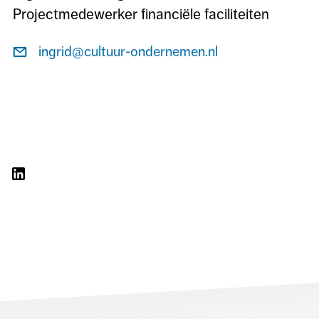
Projectmedewerker financiële faciliteiten
Stuur
ingrid@cultuur-ondernemen.nl
een
e-
mail
naar
Ingrid
Pendavingh
L
DEEL
OP
LINKEDIN
L