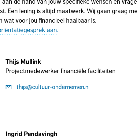
n aan de hand van jouw specifieke wensen en vrage
st. Een lening is altijd maatwerk. Wij gaan graag m
n wat voor jou financieel haalbaar is.
riëntatiegesprek aan.
Thijs Mullink
Projectmedewerker financiële faciliteiten
Stuur
thijs@cultuur-ondernemen.nl
een
e-
mail
naar
Thijs
Ingrid Pendavingh
Mullink