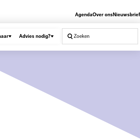
Agenda
Over ons
Nieuwsbrief
naar
Advies nodig?
Zoeken