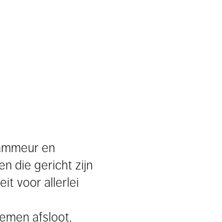
rammeur en
n die gericht zijn
t voor allerlei
emen afsloot,