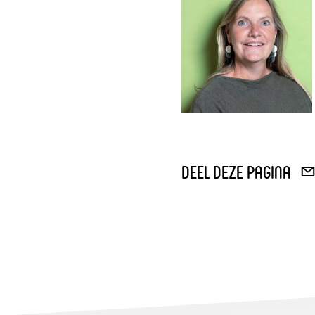
deel deze pagina
DEE
VIA
E-
MAI