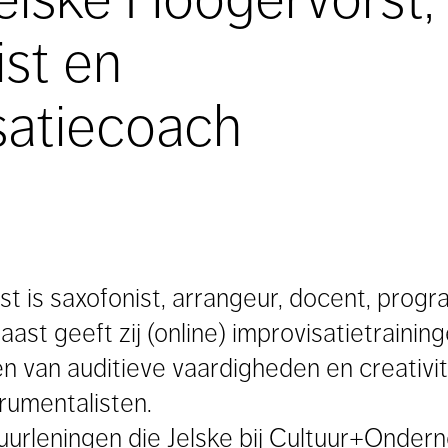
ist en
satiecoach
st is saxofonist, arrangeur, docent, prog
st geeft zij (online) improvisatietraininge
n van auditieve vaardigheden en creativitei
trumentalisten.
uurleningen die Jelske bij Cultuur+Ondern