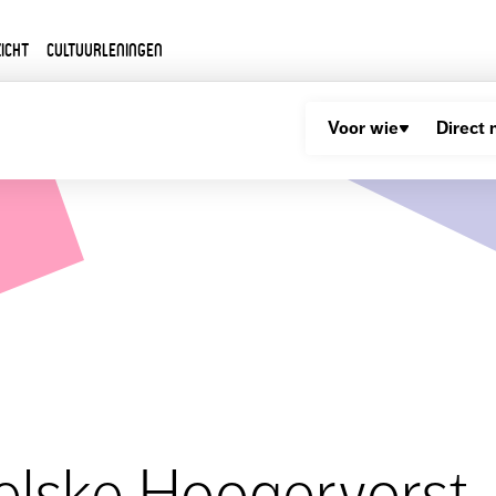
icht
Cultuurleningen
Voor wie
Direct 
Jelske Hoogervorst,