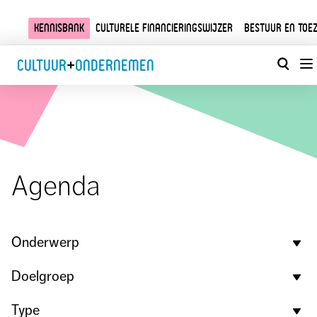
Kennisbank
Culturele financieringswijzer
Bestuur en toez
Cultuur
+
Ondernemen
Agenda
Onderwerp
Filter:
Doelgroep
Filter:
Type
Filter: