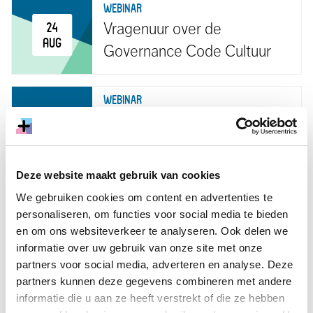
WEBINAR
Vragenuur over de
24
aug
Governance Code Cultuur
WEBINAR
Vragenuur over de
10
Governance Code Cultuur -
sep
Museumvereniging
Deze website maakt gebruik van cookies
We gebruiken cookies om content en advertenties te
WEBINAR
personaliseren, om functies voor social media te bieden
Vragenuur over de
24
en om ons websiteverkeer te analyseren. Ook delen we
sep
Governance Code Cultuur
informatie over uw gebruik van onze site met onze
partners voor social media, adverteren en analyse. Deze
partners kunnen deze gegevens combineren met andere
BIJEENKOMST
informatie die u aan ze heeft verstrekt of die ze hebben