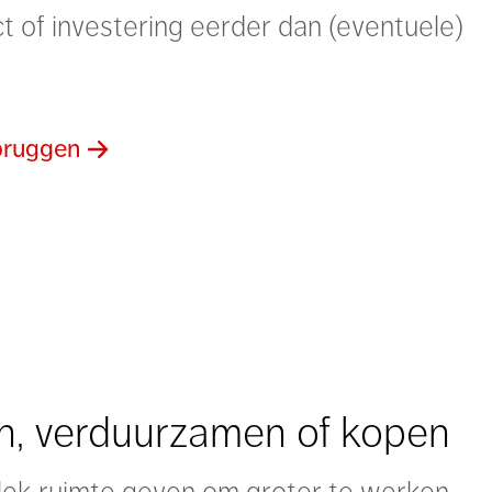
 of investering eerder dan (eventuele)
rbruggen
, verduurzamen of kopen
lek ruimte geven om groter te werken