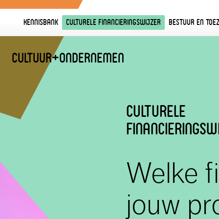
Kennisbank
Culturele financieringswijzer
Bestuur en toez
Cultuur
+
Ondernemen
culturele
financieringsw
Welke fi
jouw pro