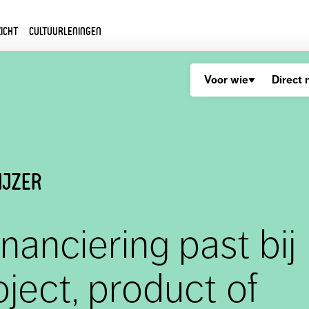
icht
Cultuurleningen
Voor wie
Direct 
ijzer
nanciering past bij
ject, product of