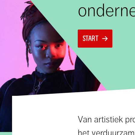
ondern
START
Van artistiek pr
het verduurzame