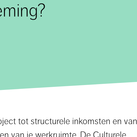
eming?
oject tot structurele inkomsten en van
n van je werkruimte. De Culturele