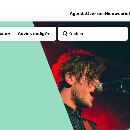
Agenda
Over ons
Nieuwsbrief
naar
Advies nodig?
Zoeken