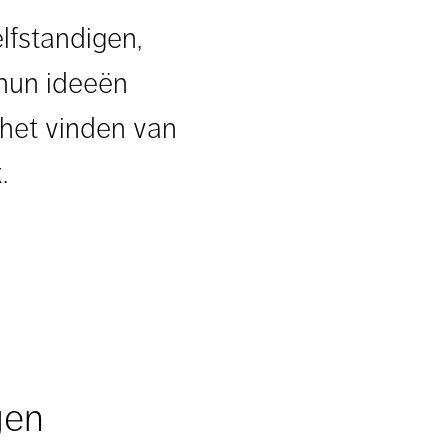
elfstandigen,
 hun ideeën
 het vinden van
.
gen